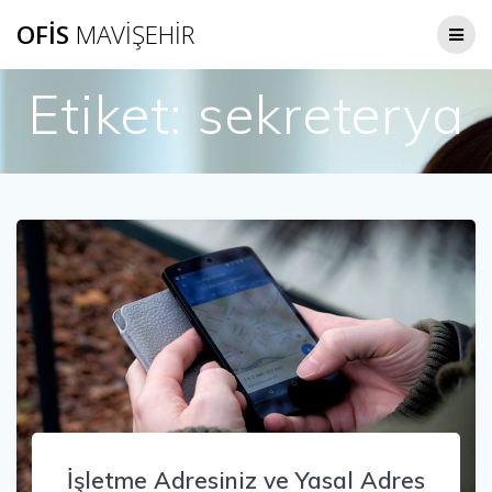
Skip
OFIS
MAVIŞEHIR
to
content
Etiket:
sekreterya
İşletme Adresiniz ve Yasal Adres